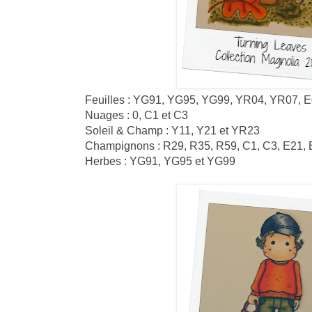
Feuilles : YG91, YG95, YG99, YR04, YR07, 
Nuages : 0, C1 et C3
Soleil & Champ : Y11, Y21 et YR23
Champignons : R29, R35, R59, C1, C3, E21, 
Herbes : YG91, YG95 et YG99