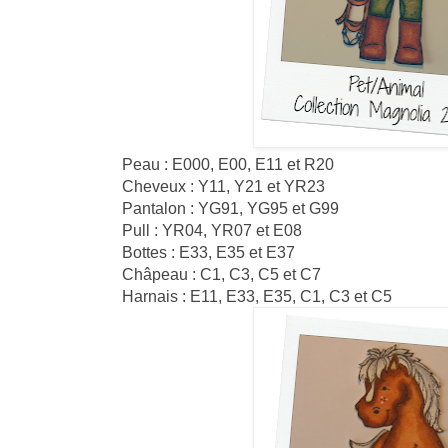
Peau : E000, E00, E11 et R20
Cheveux : Y11, Y21 et YR23
Pantalon : YG91, YG95 et G99
Pull : YR04, YR07 et E08
Bottes : E33, E35 et E37
Châpeau : C1, C3, C5 et C7
Harnais : E11, E33, E35, C1, C3 et C5