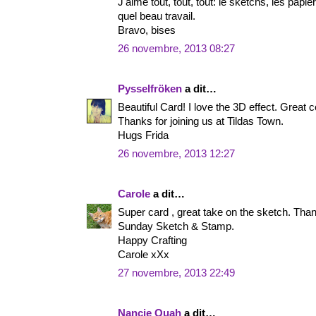
J'aime tout, tout, tout: le sketchs, les papier, 
quel beau travail.
Bravo, bises
26 novembre, 2013 08:27
Pysselfröken
a dit…
Beautiful Card! I love the 3D effect. Great 
Thanks for joining us at Tildas Town.
Hugs Frida
26 novembre, 2013 12:27
Carole
a dit…
Super card , great take on the sketch. Than
Sunday Sketch & Stamp.
Happy Crafting
Carole xXx
27 novembre, 2013 22:49
Nancie Quah
a dit…