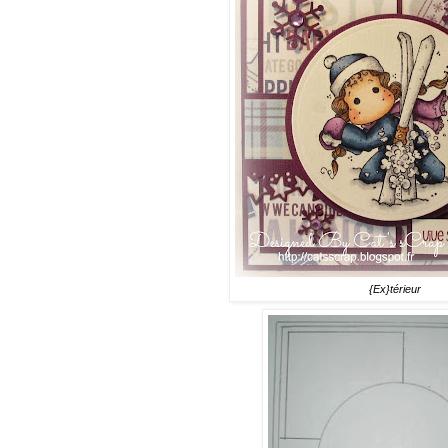
{Ex}térieur