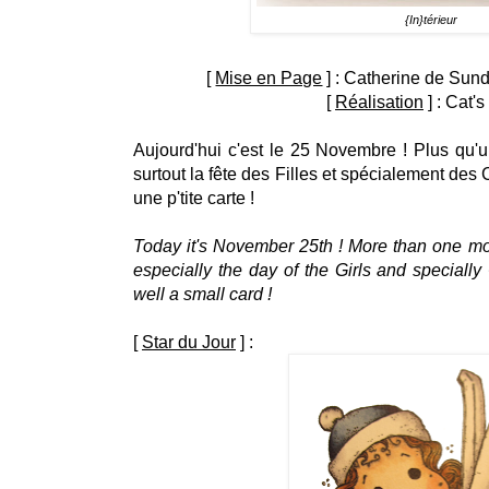
{In}térieur
[
Mise en Page
] : Catherine de Sun
[
Réalisation
] : Cat'
Aujourd'hui c'est le 25 Novembre ! Plus qu'u
surtout la fête des Filles et spécialement des 
une p'tite carte !
Today it's November 25th ! More than one mon
especially the day of the Girls and speciall
well a small card !
[
Star du Jour
] :