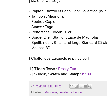
[
Matériel Utilisé
] :
- Papier : Bazzill et Echo Park Collection {Wi
- Tampon : Magnolia
- Feutre : Copic
- Strass : Toga
- Perforatice Flocon : Carl
- Border Die : Starlight Lace de Magnolia
- Spellbinder : Small and large Standard Circl
- Mousse 3D
[
Challenges auxquels je participe
] :
1 ] Tilda's Town :
Frosty Fun
2 ] Sunday Sketch and Stamp :
n° 84
à
11/25/2013 01:02:00 PM
Libellés :
Magnolia
,
Sainte Catherine